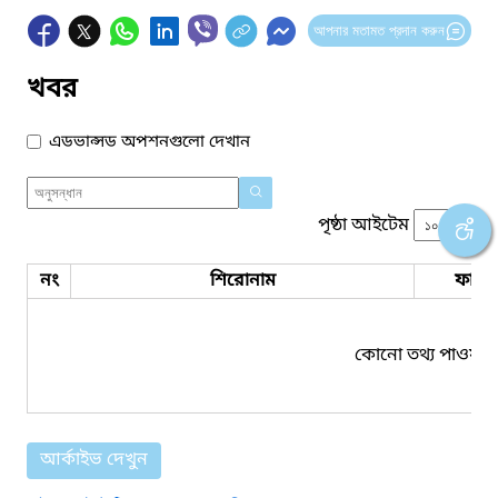
আপনার মতামত প্রদান করুন
খবর
এডভান্সড অপশনগুলো দেখান
পৃষ্ঠা আইটেম
নং
শিরোনাম
ফাইল
কোনো তথ্য পাওয়া য
আর্কাইভ দেখুন