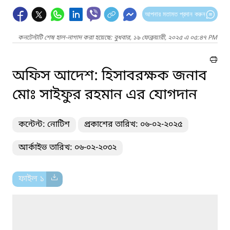
আপনার মতামত প্রদান করুন
কনটেন্টটি শেষ হাল-নাগাদ করা হয়েছে: বুধবার, ১৯ ফেব্রুয়ারী, ২০২৫ এ ০৫:৪৭ PM
অফিস আদেশ: হিসাবরক্ষক জনাব
মোঃ সাইফুর রহমান এর যোগদান
কন্টেন্ট: নোটিশ
প্রকাশের তারিখ: ০৬-০২-২০২৫
আর্কাইভ তারিখ: ০৬-০২-২০৩২
ফাইল ১