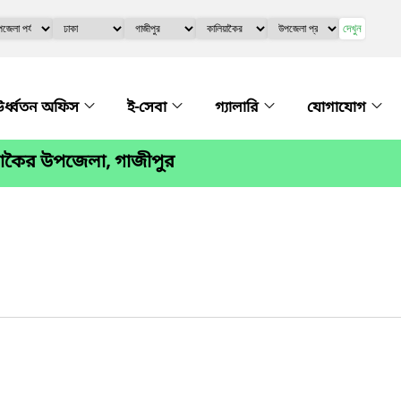
দেখুন
র্ধ্বতন অফিস
ই-সেবা
গ্যালারি
যোগাযোগ
য়াকৈর উপজেলা, গাজীপুর